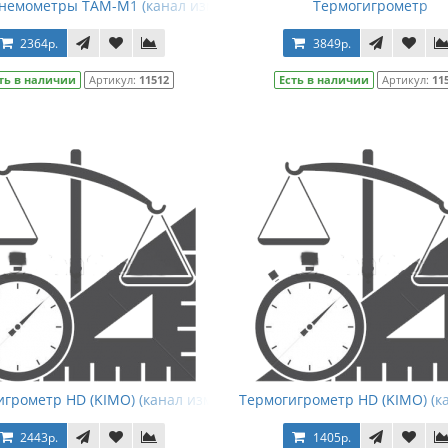
немометры ТАМ-М1 (канал измерения скорости воздушного пот
Термогигрометр
2364р.
3849р.
ть в наличии
Артикул:
11512
Есть в наличии
Артикул:
11
игрометр HD (KIMO) (канал измерения относительной влажности
Термогигрометр HD (KIMO) (к
2443р.
1405р.