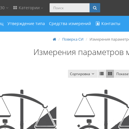
-30
Категории
иц
Утверждение типа
Средства измерений
Контакты
Поверка СИ
Измерения параметр
Измерения параметров 
Сортировка
Показа