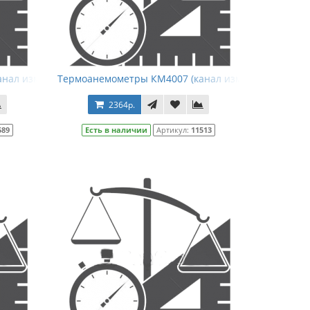
анал измерения температуры)
Термоанемометры КМ4007 (канал измерения скорос
2364р.
589
Есть в наличии
Артикул:
11513