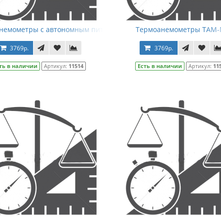
немометры с автономным питанием ТАМ-1 (каналы измерения с
Термоанемометры ТАМ
3769р.
3769р.
ть в наличии
Артикул:
11514
Есть в наличии
Артикул:
11