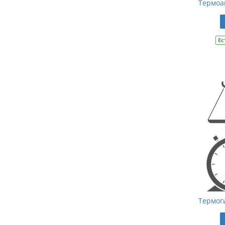
Термоа
Ес
Термог