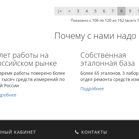
|<
<
3
4
5
6
7
8
9
Показано с 106 по 120 из 162 (всего 
Почему с нами надо
 лет работы на
Собственная
оссийском рынке
эталонная база
время работы поверено более
Более 65 эталонов, 3 лабо
 тысяч средств измерений по
отдел ремонта средств из
й России
Подробнее
дробнее
НЫЙ КАБИНЕТ
КОНТАКТЫ