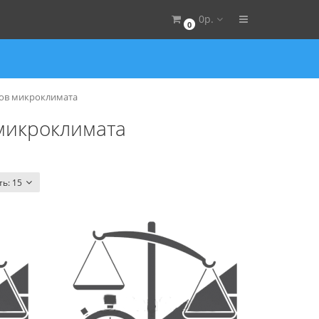
0р.
0
ов микроклимата
микроклимата
ть:
15