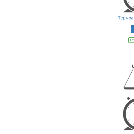
Термоа
Ес