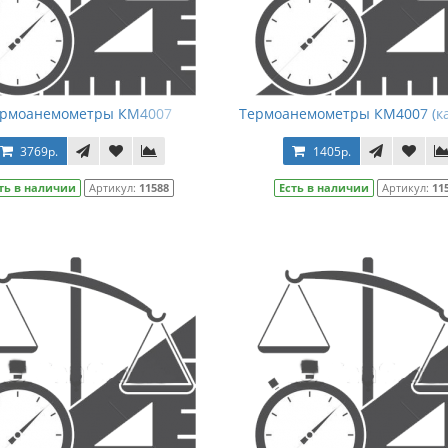
ермоанемометры КМ4007
Термоанемометры КМ4007 (к
3769р.
1405р.
ть в наличии
Артикул:
11588
Есть в наличии
Артикул:
11