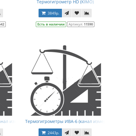
ока)
Термогигрометр HD (KIMO)
3849р.
542
Есть в наличии
Артикул:
11590
)
анал измерения температуры)
Термогигрометры ИВА-6 (канал измерения относит
2443р.