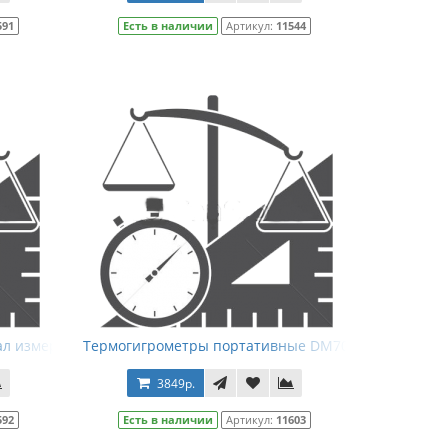
591
Есть в наличии
Артикул:
11544
е)
ал измерения температуры)
Термогигрометры портативные DM70
3849р.
592
Есть в наличии
Артикул:
11603