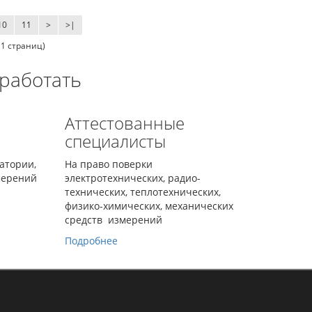
10
11
>
>|
11 страниц)
 работать
Аттестованные
специалисты
ратории,
На право поверки
мерений
электротехнических, радио-
технических, теплотехнических,
физико-химических, механических
средств измерений
Подробнее