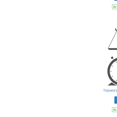
Ес
Термог
Ес