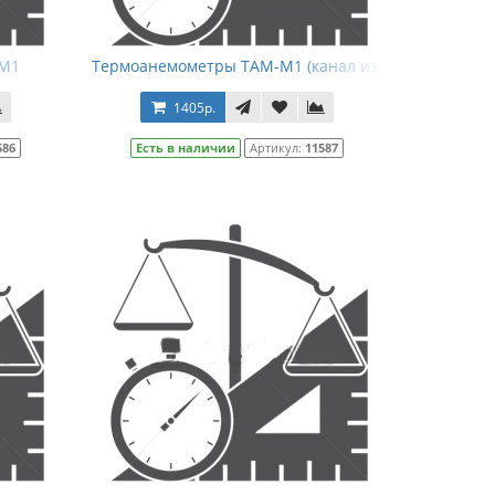
корости воздушного потока и температуры)
-М1
Термоанемометры ТАМ-М1 (канал измерения темпе
1405р.
586
Есть в наличии
Артикул:
11587