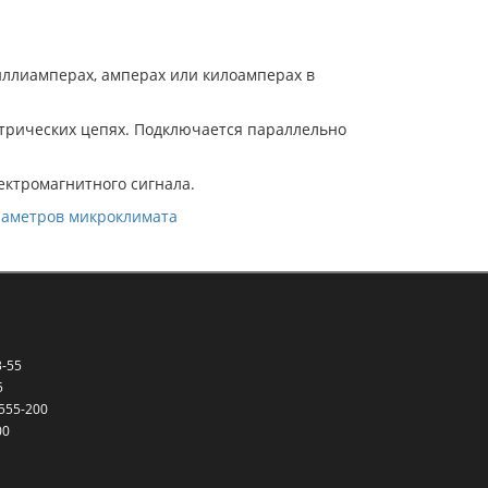
иллиамперах, амперах или килоамперах в
трических цепях. Подключается параллельно
ктромагнитного сигнала.
аметров микроклимата
3-55
5
 555-200
00