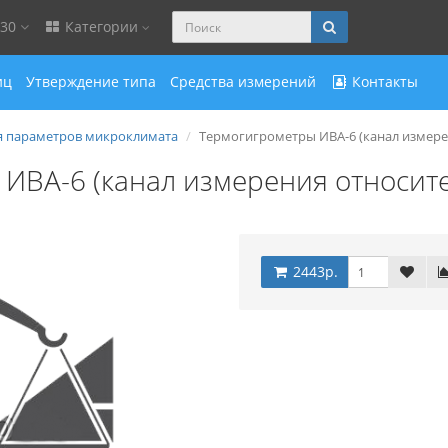
-30
Категории
иц
Утверждение типа
Средства измерений
Контакты
 параметров микроклимата
Термогигрометры ИВА-6 (канал измере
ИВА-6 (канал измерения относит
2443р.