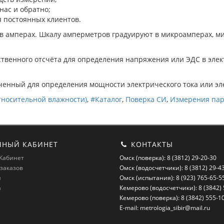
нас и обратно;
 постоянных клиентов.
в амперах. Шкалу амперметров градуируют в микроамперах, м
венного отсчёта для определения напряжения или ЭДС в элек
енный для определения мощности электрического тока или эле
тносительной влажности)
,
#Каталог
,
Поверка СИ
,
Измерения пар
НЫЙ КАБИНЕТ
КОНТАКТЫ
Кабинет
Омск (поверка): 8 (3812) 29-20-30
заказов
Омск (водосчетчики): 8 (3812) 29-4
и
Омск (испытания): 8 (923) 765-65-5
а
Кемерово (водосчетчики): 8 (3842)
Кемерово (поверка): 8 (3842) 555-1
E-mail: metrologia_sibir@mail.ru