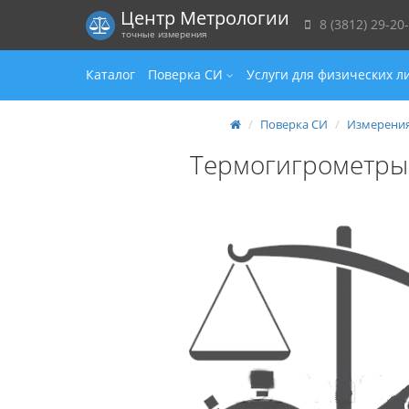
Центр Метрологии
8 (3812) 29-20
точные измерения
Каталог
Поверка СИ
Услуги для физических л
Поверка СИ
Измерения
Термогигрометры 