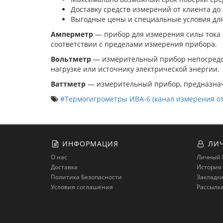
Доставку средств измерений от клиента до 
Выгодные цены и специальные условия для
Амперметр
— прибор для измерения силы тока 
соответствии с пределами измерения прибора.
Вольтметр
— измерительный прибор непосредст
нагрузке или источнику электрической энергии.
Ваттметр
— измерительный прибор, предназнач
#Термогигрометры ИВА-6 (канал измерения о
ИНФОРМАЦИЯ
ЛИЧ
О нас
Личный 
Доставка
История 
Политика Безопасности
Закладк
Условия соглашения
Рассылк