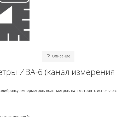
Описание
тры ИВА-6 (канал измерения
алибровку амперметров, вольтметров, ваттметров с использов
дств измерений;