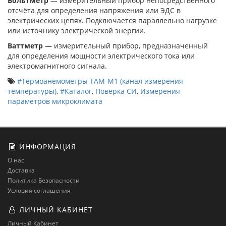
Вольтметр
— измерительный прибор непосредственного
отсчёта для определения напряжения или ЭДС в
электрических цепях. Подключается параллельно нагрузке
или источнику электрической энергии.
Ваттметр
— измерительный прибор, предназначенный
для определения мощности электрического тока или
электромагнитного сигнала.
#Термоанемометры ТАМ-М1 (канал измерения
температуры)
,
#Каталог
,
Поверка СИ
,
Измерения
параметров микроклимата
ИНФОРМАЦИЯ
О нас
Доставка
Политика Безопасности
Условия соглашения
ЛИЧНЫЙ КАБИНЕТ
Личный Кабинет