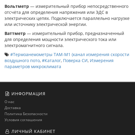
Вольтметр
— измерительный прибор непосредственного
отсчёта для определения напряжения или ЭДС в
электрических цепях. Подключается параллельно нагрузке
или источнику электрической энергии.
Ваттметр
— измерительный прибор, предназначенный
для определения мощности электрического тока или
электромагнитного сигнала.
#Термоанемометры ТАМ-М1 (канал измерения скорости
воздушного пото
,
#Каталог
,
Поверка СИ
,
Измерения
параметров микроклимата
ИНФОРМАЦИЯ
О нас
Доставка
Политика Безопасности
Условия соглашения
ЛИЧНЫЙ КАБИНЕТ